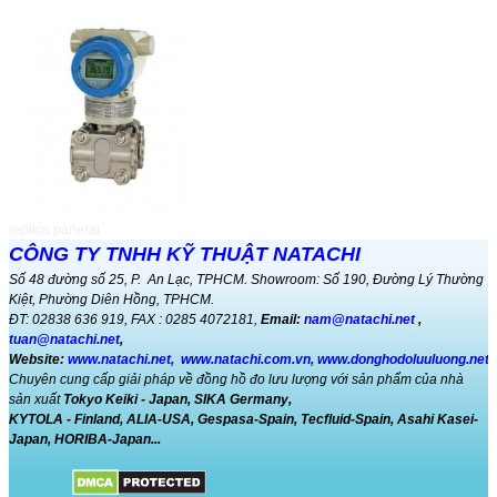
Đo mức bằng phương pháp
RADAR...
Cảm biến Radar đo mức liên tục cho
chất ...
Magnetic Flowmeters Top
Revenue Charts...
Magnetic Flowmeters Top Revenue
Charts ...
replica panerai
COD, BOD, DO và phương pháp
CÔNG TY TNHH KỸ THUẬT NATACHI
xác định...
Số 48 đường số 25, P. An Lạc, TPHCM. Showroom: Số 190, Đường Lý Thường
Phương pháp phân tích COD trong
Kiệt, Phường Diên Hồng, TPHCM.
nước ...
ĐT: 02838 636 919, FAX : 0285 4072181,
Email:
nam@natachi.net
,
tuan@natachi.net
,
Website:
www.natachi.net
,
www.natachi.com.vn
,
www.donghodoluuluong.net
Đo lưu lượng khí gas ...
Chuyên cung cấp giải pháp về đồng hồ đo lưu lượng với sản phẩm của nhà
đồng hồ đo lưu lượng khí GAS model
CGR-0...
sản xuất
Tokyo Keiki - Japan, SIKA Germany,
KYTOLA - Finland,
ALIA-USA,
Gespasa-Spain, Tecfluid-Spain, Asahi Kasei-
Japan, HORIBA-Japan...
Bật mí lý do nên sử dụng đồng hồ