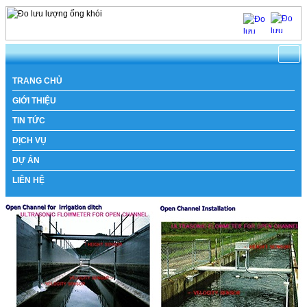
https://www.natachi.net
TRANG CHỦ
GIỚI THIỆU
TIN TỨC
DỊCH VỤ
DỰ ÁN
LIÊN HỆ