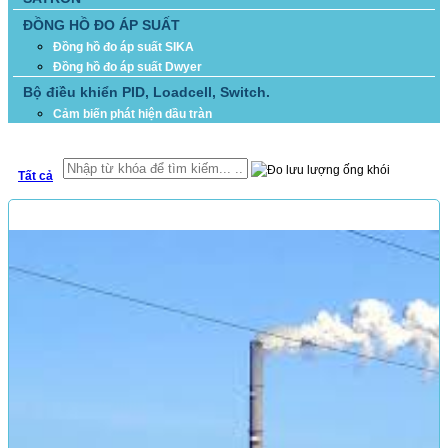
ĐỒNG HỒ ĐO ÁP SUẤT
Đồng hồ đo áp suất SIKA
Đồng hồ đo áp suất Dwyer
Bộ điều khiển PID, Loadcell, Switch.
Cảm biến phát hiện dầu tràn
TÌM KIẾM
Tất cả
SẢN PHẨM