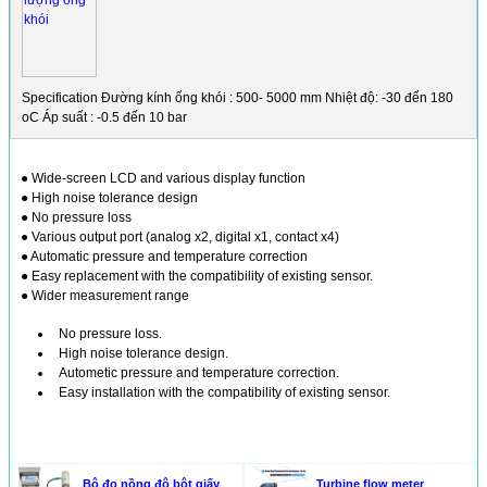
Specification Đường kính ống khói : 500- 5000 mm Nhiệt độ: -30 đến 180
oC Áp suất : -0.5 đến 10 bar
●
Wide-screen LCD and various display function
●
High noise tolerance design
●
No pressure loss
●
Various output port (analog x2, digital x1, contact x4)
●
Automatic pressure and temperature correction
●
Easy replacement with the compatibility of existing sensor.
●
Wider measurement range
No pressure loss.
High noise tolerance design.
Autometic pressure and temperature correction.
Easy installation with the compatibility of existing sensor.
SẢN PHẨM KHÁC
Bộ đo nồng độ bột giấy
Turbine flow meter