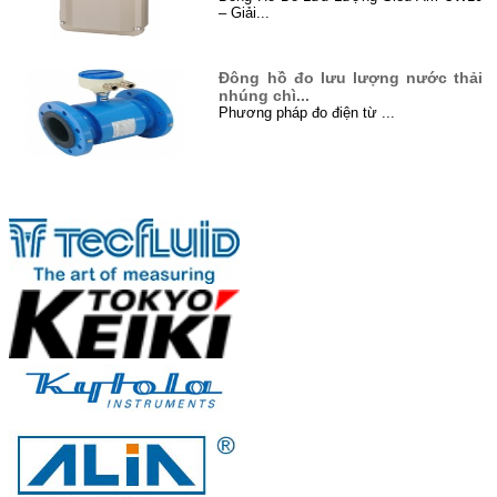
– Giải...
Đông hồ đo lưu lượng nước thải
nhúng chì...
Phương pháp đo điện từ ...
Đo mức bằng sóng siêu âm (Level
Đối tác
Untrason...
Siêu âm là gì? Siêu âm là sóng cơ
học...
Xử lý nước thải ở Việt Nam...
I. Đôi điều về xử lý nước thải ...
Hướng dẫn cách lắp đặt đồng hồ
đo lưu lư...
Khi lắp đặt, nên chọn vị trí sao cho giả...