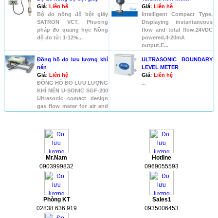
Giá
:
Liên hệ
Giá
:
Liên hệ
Bộ đo nồng độ bột giấy
Intelligent Compact Type,
SATRON VCT, Phương
Displaying instantaneous
pháp đo quang học Nồng
flow and total flow,24VDC
độ đo từ: 1-12%...
powered,4-20mA
output.E...
Đồng hồ đo lưu lượng khí
ULTRASONIC BOUNDARY
nén
LEVEL METER
Giá
:
Liên hệ
Giá
:
Liên hệ
ĐỒNG HỒ ĐO LƯU LƯỢNG
...
KHÍ NÉN U-SONIC SGF-200
Ultrasonic comact design
gas flow meter for air and
...
HỖ TRỢ
Mr.Nam
Hotline
0903999832
0969055593
Phòng KT
Sales1
02838 636 919
0935006453