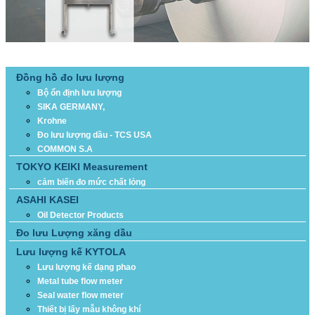
DANH MỤC SẢN PHẨM
Đồng hồ đo lưu lượng
Bộ ổn định lưu lượng
SIKA GERMANY,
Krohne
Đo lưu lượng dầu - TCS USA
COMMON S.A
TOKYO KEIKI Measurement
cảm biến đo mức chất lỏng
ASAHI KASEI
Oil Detector Products
Đo lưu Lượng xăng dầu
Lưu lượng kế KYTOLA
Lưu lượng kế dạng phao
Metal tube flow meter
Seal water flow meter
Thiết bị lấy mẫu không khí