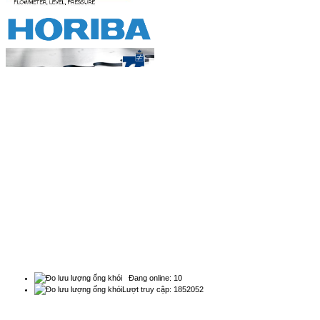
Đồng hồ đo lưu lượng, thiết bị
thống kê ...
Đồng hồ đo lưu lượng dùng để thống kế,
đ...
BẢN ĐỒ
Bộ đo lưu lượng nước siêu âm
chuyên dụng...
Natachi Technology Co,..ltd
Đồng hồ đo lưu lượng siêu âm chuyên
2454/3A, 190, Đường Lý Thường Kiệt, Phường Diên
dụng...
Hồng - Điện thoại: 0838 636 919
Đồng hồ đo lưu lượng nước thải...
Đồng hồ đo lưu lượng nước thải Các cơ
s...
THỐNG KÊ
Đồng hồ đo lưu lượng nước thải
kênh hở...
Đồng hồ đo lưu lượng nước thải kênh
Đang online: 10
hở b...
Lượt truy cập: 1852052
QUẢNG CÁO