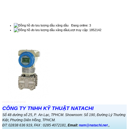
THỐNG KÊ
Đồng hồ đo lưu lượng nước thải
kênh hở...
Đồng hồ đo lưu lượng nước thải kênh
Đang online: 3
hở b...
Lượt truy cập: 1852142
QUẢNG CÁO
Đo mức bằng phương pháp
RADAR...
Cảm biến Radar đo mức liên tục cho
chất ...
Magnetic Flowmeters Top
Revenue Charts...
Magnetic Flowmeters Top Revenue
Charts ...
replica panerai
COD, BOD, DO và phương pháp
CÔNG TY TNHH KỸ THUẬT NATACHI
xác định...
Số 48 đường số 25, P. An Lạc, TPHCM. Showroom: Số 190, Đường Lý Thường
Phương pháp phân tích COD trong
Kiệt, Phường Diên Hồng, TPHCM.
nước ...
ĐT: 02838 636 919, FAX : 0285 4072181,
Email:
nam@natachi.net
,