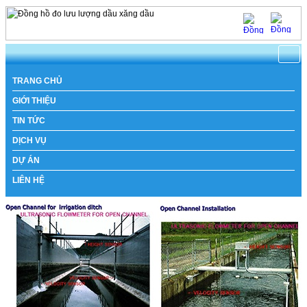
https://www.natachi.net
TRANG CHỦ
GIỚI THIỆU
TIN TỨC
DỊCH VỤ
DỰ ÁN
LIÊN HỆ