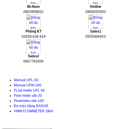
Mr.Nam
Hotline
0903999832
0969055593
Phòng KT
Sales1
02838 636 919
0935006453
Sales2
0907792659
Tài liệu kỹ thuật
Manual UFL-30
Manual UFW-100
FLow meter UFL 30
Flow meter ufp-20
Flowmeter ufw-100
Đo mức bằng RADAR
VMM FLOWMETER SIKA
TIN TỨC