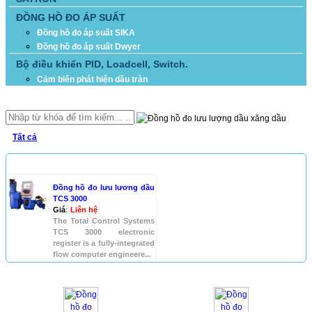
ĐỒNG HỒ ĐO ÁP SUẤT
Đồng hồ đo áp suất SIKA
Đồng hồ đo áp suất Dwyer
Bộ điều khiển PID, Loadcell, Switch.
Cảm biến phát hiện dầu tràn
TÌM KIẾM
Tất cả
SẢN PHẨM
Đồng hồ đo lưu lương dầu
TCS 3000
Giá
:
Liên hệ
The Total Control Systems
TCS 3000 electronic
register is a fully-integrated
flow computer engineere...
HỖ TRỢ