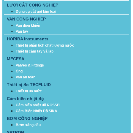
LƯỠI CẮT CÔNG NGHIỆP
Dụng cụ cắt gọt kim loại
VAN CÔNG NGHIỆP
Van điều khiển
Van tay
HORIBA Instruments
Thiết bị phân tích chất lượng nước
Thiết bị cầm tay và lab
MECESA
Valves & Fittings
Ống
Van an toàn
Thiết bị đo TECFLUID
Thiết bị đo mức
Cảm biến nhiệt độ
Cảm biến nhiệt độ RÖSSEL
Cảm Biến Nhiệt Độ SIKA
BƠM CÔNG NGHIỆP
Bơm xăng dầu
SATRON