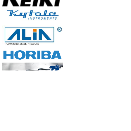
Hướng dẫn cách lắp đặt đồng hồ
đo lưu lư...
Khi lắp đặt, nên chọn vị trí sao cho giả...
Đồng hồ đo lưu lượng, thiết bị
thống kê ...
Đồng hồ đo lưu lượng dùng để thống kế,
đ...
BẢN ĐỒ
Bộ đo lưu lượng nước siêu âm
chuyên dụng...
Natachi Technology Co,..ltd
Đồng hồ đo lưu lượng siêu âm chuyên
2454/3A, 190, Đường Lý Thường Kiệt, Phường Diên
dụng...
Hồng - Điện thoại: 0838 636 919
Đồng hồ đo lưu lượng nước thải...
Đồng hồ đo lưu lượng nước thải Các cơ
s...