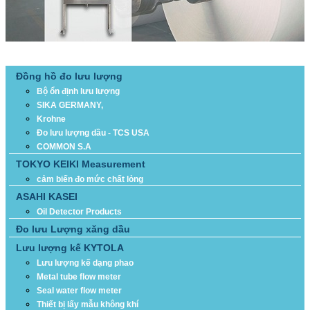
DANH MỤC SẢN PHẨM
Đồng hồ đo lưu lượng
Bộ ổn định lưu lượng
SIKA GERMANY,
Krohne
Đo lưu lượng dầu - TCS USA
COMMON S.A
TOKYO KEIKI Measurement
cảm biến đo mức chất lỏng
ASAHI KASEI
Oil Detector Products
Đo lưu Lượng xăng dầu
Lưu lượng kế KYTOLA
Lưu lượng kế dạng phao
Metal tube flow meter
Seal water flow meter
Thiết bị lấy mẫu không khí