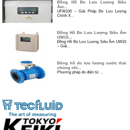
Đồng Hồ Đo Lưu Lượng Siêu
Âm...
UFW100 – Giải Pháp Đo Lưu Lượng
Chính X...
Đồng Hồ Đo Lưu Lượng Siêu Âm
UW10...
Đồng Hồ Đo Lưu Lượng Siêu Âm UW10
– Giải...
Đông hồ đo lưu lượng nước thải
nhúng chì...
Phương pháp đo điện từ ...
Đo mức bằng sóng siêu âm (Level
Đối tác
Untrason...
Siêu âm là gì? Siêu âm là sóng cơ
học...
Xử lý nước thải ở Việt Nam...
I. Đôi điều về xử lý nước thải ...