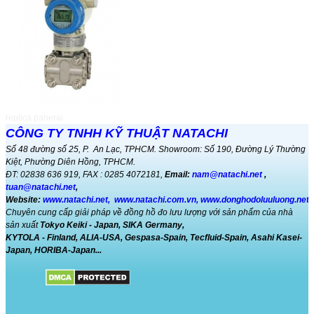
Cảm biến Radar đo mức liên tục cho
chất ...
Magnetic Flowmeters Top
Revenue Charts...
Magnetic Flowmeters Top Revenue
Charts ...
replica panerai
COD, BOD, DO và phương pháp
CÔNG TY TNHH KỸ THUẬT NATACHI
xác định...
Số 48 đường số 25, P. An Lạc, TPHCM. Showroom: Số 190, Đường Lý Thường
Phương pháp phân tích COD trong
Kiệt, Phường Diên Hồng, TPHCM.
nước ...
ĐT: 02838 636 919, FAX : 0285 4072181,
Email:
nam@natachi.net
,
tuan@natachi.net
,
Website:
www.natachi.net
,
www.natachi.com.vn
,
www.donghodoluuluong.net
Đo lưu lượng khí gas ...
Chuyên cung cấp giải pháp về đồng hồ đo lưu lượng với sản phẩm của nhà
đồng hồ đo lưu lượng khí GAS model
CGR-0...
sản xuất
Tokyo Keiki - Japan, SIKA Germany,
KYTOLA - Finland,
ALIA-USA,
Gespasa-Spain, Tecfluid-Spain, Asahi Kasei-
Japan, HORIBA-Japan...
Bật mí lý do nên sử dụng đồng hồ
đo lưu ...
Đồng hồ đo lưu lượng nước là thi...