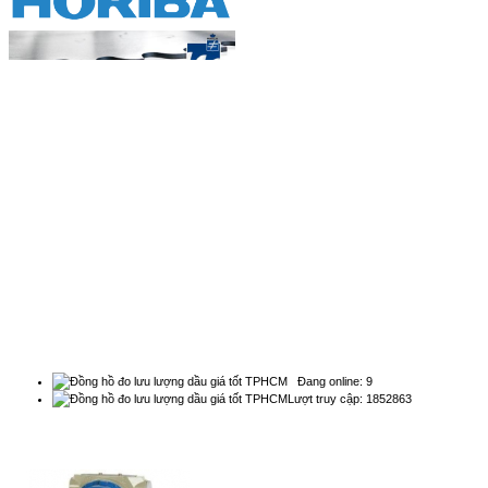
Đồng hồ đo lưu lượng, thiết bị
thống kê ...
Đồng hồ đo lưu lượng dùng để thống kế,
đ...
BẢN ĐỒ
Bộ đo lưu lượng nước siêu âm
chuyên dụng...
Natachi Technology Co,..ltd
Đồng hồ đo lưu lượng siêu âm chuyên
2454/3A, 190, Đường Lý Thường Kiệt, Phường Diên
dụng...
Hồng - Điện thoại: 0838 636 919
Đồng hồ đo lưu lượng nước thải...
Đồng hồ đo lưu lượng nước thải Các cơ
s...
THỐNG KÊ
Đồng hồ đo lưu lượng nước thải
kênh hở...
Đồng hồ đo lưu lượng nước thải kênh
Đang online: 9
hở b...
Lượt truy cập: 1852863
QUẢNG CÁO
Đo mức bằng phương pháp
RADAR...