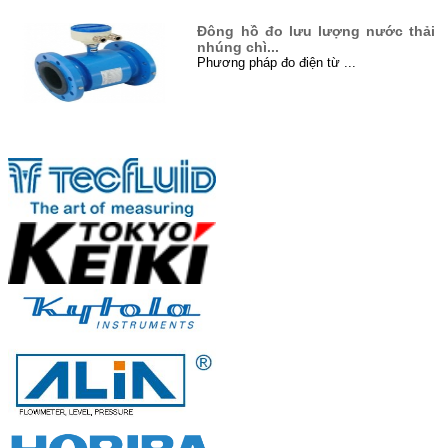
Đông hồ đo lưu lượng nước thải
nhúng chì...
Phương pháp đo điện từ ...
Đo mức bằng sóng siêu âm (Level
Đối tác
Untrason...
Siêu âm là gì? Siêu âm là sóng cơ
học...
Xử lý nước thải ở Việt Nam...
I. Đôi điều về xử lý nước thải ...
Hướng dẫn cách lắp đặt đồng hồ
đo lưu lư...
Khi lắp đặt, nên chọn vị trí sao cho giả...