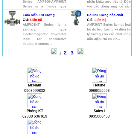
Series AMF900-AMF90NT
nhập khẩu trực tiếp từ Đức
Series is a flange type
với các dòng máy có sẵn
electr...
nh...
Cảm biến lưu lượng
Đo lưu lượng hóa chất
Giá
:
Liên hệ
Giá
:
Liên hệ
AMF601NT Series is a
AMF30NT Series là một loại
sanitary type
bộ đo lưu lượng kế điện từ
electromagnetic flowmeter
lý tưởng cho các chất lỏng
ideal for conductive
dẫn điện. Nó có kíc...
liquids. It comes ...
2
3
1
HỖ TRỢ
Mr.Nam
Hotline
0903999832
0969055593
Phòng KT
Sales1
02838 636 919
0935006453