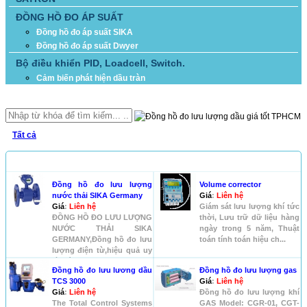
ĐỒNG HỒ ĐO ÁP SUẤT
Đồng hồ đo áp suất SIKA
Đồng hồ đo áp suất Dwyer
Bộ điều khiển PID, Loadcell, Switch.
Cảm biến phát hiện dầu tràn
TÌM KIẾM
Tất cả
SẢN PHẨM
Đồng hồ đo lưu lượng
Volume corrector
nước thải SIKA Germany
Giá
:
Liên hệ
Giá
:
Liên hệ
Giám sát lưu lượng khí tức
ĐỒNG HỒ ĐO LƯU LƯỢNG
thời, Lưu trữ dữ liệu hàng
NƯỚC THẢI SIKA
ngày trong 5 năm, Thuật
GERMANY,Đồng hồ đo lưu
toán tính toán hiệu ch...
lượng điện từ,hiệu quả uy
tín hàng đầu hi...
Đồng hồ đo lưu lương dầu
Đồng hồ đo lưu lượng gas
TCS 3000
Giá
:
Liên hệ
Giá
:
Liên hệ
Đồng hồ đo lưu lượng khí
The Total Control Systems
GAS Model: CGR-01, CGT-