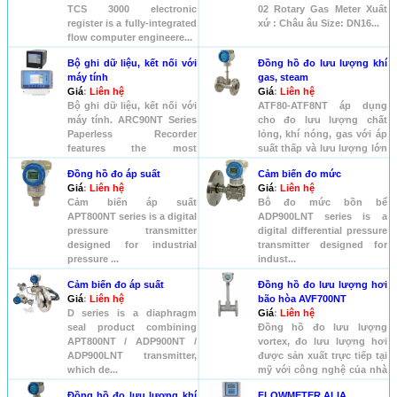
TCS 3000 electronic
02 Rotary Gas Meter Xuất
register is a fully-integrated
xứ : Châu âu Size: DN16...
flow computer engineere...
Bộ ghi dữ liệu, kết nối với
Đồng hồ đo lưu lượng khí
máy tính
gas, steam
Giá
:
Liên hệ
Giá
:
Liên hệ
Bộ ghi dữ liệu, kết nối với
ATF80-ATF8NT áp dụng
máy tính. ARC90NT Series
cho đo lưu lượng chất
Paperless Recorder
lỏng, khí nóng, gas với áp
features the most
suất thấp và lưu lượng lớn
advanced ...
...
Đồng hồ đo áp suất
Cảm biến đo mức
Giá
:
Liên hệ
Giá
:
Liên hệ
Cảm biến áp suất
Bô đo mức bồn bể
APT800NT series is a digital
ADP900LNT series is a
pressure transmitter
digital differential pressure
designed for industrial
transmitter designed for
pressure ...
indust...
Cảm biến đo áp suất
Đồng hồ đo lưu lượng hơi
Giá
:
Liên hệ
bão hòa AVF700NT
D series is a diaphragm
Giá
:
Liên hệ
seal product combining
Đồng hồ đo lưu lượng
APT800NT / ADP900NT /
vortex, đo lưu lượng hơi
ADP900LNT transmitter,
được sản xuất trực tiếp tại
which de...
mỹ với công nghệ của nhà
s...
Đồng hồ đo lưu lượng khí
FLOWMETER ALIA