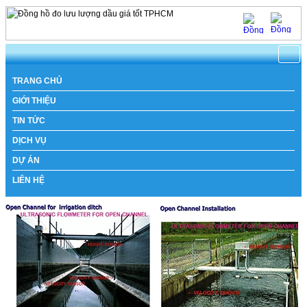
https://www.natachi.net
TRANG CHỦ
GIỚI THIỆU
TIN TỨC
DỊCH VỤ
DỰ ÁN
LIÊN HỆ