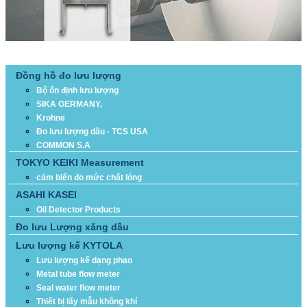
DANH MỤC SẢN PHẨM
Đồng hồ đo lưu lượng
Bộ ổn định lưu lượng
SIKA GERMANY,
Krohne
Đo lưu lượng dầu - TCS USA
COMMON S.A
TOKYO KEIKI Measurement
cảm biến đo mức chất lỏng
ASAHI KASEI
Oil Detector Products
Đo lưu Lượng xăng dầu
Lưu lượng kế KYTOLA
Lưu lượng kế dạng phao
Metal tube flow meter
Seal water flow meter
Thiết bị lấy mẫu không khí