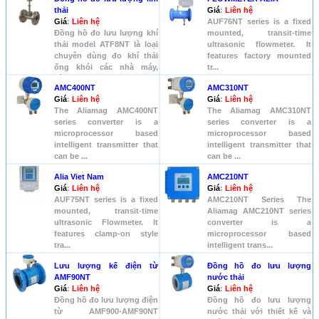
thải
Giá
:
Liên hệ
Giá
:
Liên hệ
AUF76NT series is a fixed
Đồng hồ đo lưu lượng khí
mounted, transit-time
thải model ATF8NT là loại
ultrasonic flowmeter. It
chuyên dùng đo khí thải
features factory mounted
ống khói các nhà máy,
tr...
vận...
AMC400NT
AMC310NT
Giá
:
Liên hệ
Giá
:
Liên hệ
The Aliamag AMC400NT
The Aliamag AMC310NT
series converter is a
series converter is a
microprocessor based
microprocessor based
intelligent transmitter that
intelligent transmitter that
can be ...
can be ...
Alia Viet Nam
AMC210NT
Giá
:
Liên hệ
Giá
:
Liên hệ
AUF75NT series is a fixed
AMC210NT Series The
mounted, transit-time
Aliamag AMC210NT series
ultrasonic Flowmeter. It
converter is a
features clamp-on style
microprocessor based
tra...
intelligent trans...
Lưu lượng kế điện từ
Đồng hồ đo lưu lượng
AMF90NT
nước thải
Giá
:
Liên hệ
Giá
:
Liên hệ
Đồng hồ đo lưu lượng điện
Đồng hồ đo lưu lượng
từ AMF900-AMF90NT
nước thải với thiết kế và