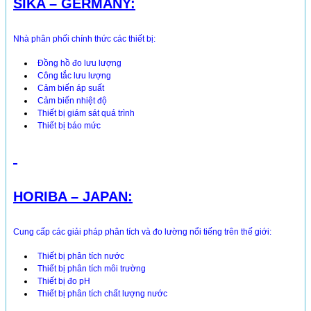
SIKA – GERMANY:
Nhà phân phối chính thức các thiết bị:
Đồng hồ đo lưu lượng
Công tắc lưu lượng
Cảm biến áp suất
Cảm biến nhiệt độ
Thiết bị giám sát quá trình
Thiết bị báo mức
HORIBA – JAPAN:
Cung cấp các giải pháp phân tích và đo lường nổi tiếng trên thế giới:
Thiết bị phân tích nước
Thiết bị phân tích môi trường
Thiết bị đo pH
Thiết bị phân tích chất lượng nước