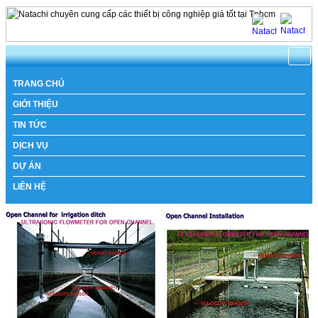
https://www.natachi.net
TRANG CHỦ
GIỚI THIỆU
TIN TỨC
DỊCH VỤ
DỰ ÁN
LIÊN HỆ