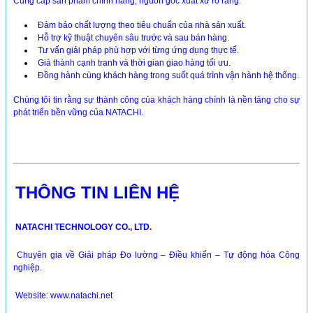
Cung cấp sản phẩm chính hãng, nguồn gốc xuất xứ rõ ràng.
Đảm bảo chất lượng theo tiêu chuẩn của nhà sản xuất.
Hỗ trợ kỹ thuật chuyên sâu trước và sau bán hàng.
Tư vấn giải pháp phù hợp với từng ứng dụng thực tế.
Giá thành cạnh tranh và thời gian giao hàng tối ưu.
Đồng hành cùng khách hàng trong suốt quá trình vận hành hệ thống.
Chúng tôi tin rằng sự thành công của khách hàng chính là nền tảng cho sự
phát triển bền vững của NATACHI.
THÔNG TIN LIÊN HỆ
NATACHI TECHNOLOGY CO., LTD.
Chuyên gia về Giải pháp Đo lường – Điều khiển – Tự động hóa Công
nghiệp.
Website:
www.natachi.net