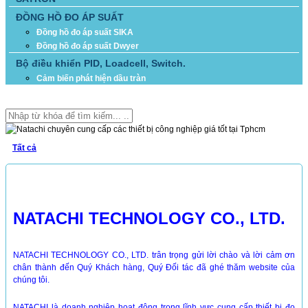
ĐỒNG HỒ ĐO ÁP SUẤT
Đồng hồ đo áp suất SIKA
Đồng hồ đo áp suất Dwyer
Bộ điều khiển PID, Loadcell, Switch.
Cảm biến phát hiện dầu tràn
TÌM KIẾM
Tất cả
GIỚI THIỆU
NATACHI TECHNOLOGY CO., LTD.
NATACHI TECHNOLOGY CO., LTD. trân trọng gửi lời chào và lời cảm ơn
chân thành đến Quý Khách hàng, Quý Đối tác đã ghé thăm website của
chúng tôi.
NATACHI là doanh nghiệp hoạt động trong lĩnh vực cung cấp thiết bị đo