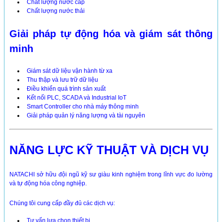
Chất lượng nước cấp
Chất lượng nước thải
Giải pháp tự động hóa và giám sát thông
minh
Giám sát dữ liệu vận hành từ xa
Thu thập và lưu trữ dữ liệu
Điều khiển quá trình sản xuất
Kết nối PLC, SCADA và Industrial IoT
Smart Controller cho nhà máy thông minh
Giải pháp quản lý năng lượng và tài nguyên
NĂNG LỰC KỸ THUẬT VÀ DỊCH VỤ
NATACHI sở hữu đội ngũ kỹ sư giàu kinh nghiệm trong lĩnh vực đo lường
và tự động hóa công nghiệp.
Chúng tôi cung cấp đầy đủ các dịch vụ:
Tư vấn lựa chọn thiết bị