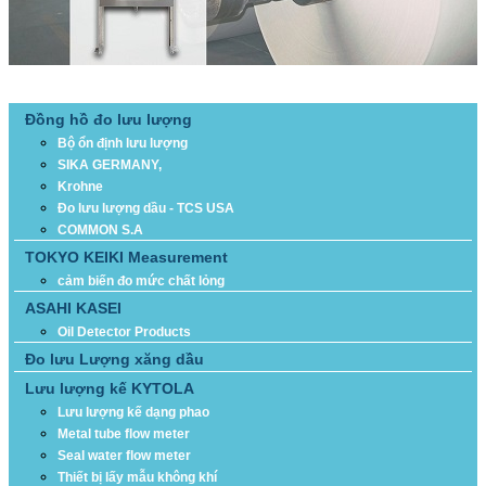
DANH MỤC SẢN PHẨM
Đồng hồ đo lưu lượng
Bộ ổn định lưu lượng
SIKA GERMANY,
Krohne
Đo lưu lượng dầu - TCS USA
COMMON S.A
TOKYO KEIKI Measurement
cảm biến đo mức chất lỏng
ASAHI KASEI
Oil Detector Products
Đo lưu Lượng xăng dầu
Lưu lượng kế KYTOLA
Lưu lượng kế dạng phao
Metal tube flow meter
Seal water flow meter
Thiết bị lấy mẫu không khí