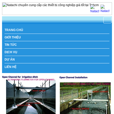
https://www.natachi.net
TRANG CHỦ
GIỚI THIỆU
TIN TỨC
DỊCH VỤ
DỰ ÁN
LIÊN HỆ