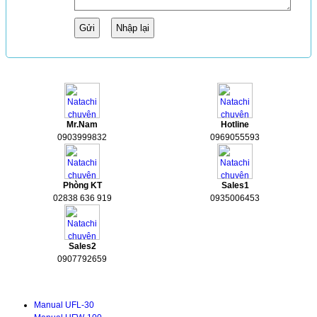
HỖ TRỢ
Mr.Nam
Hotline
0903999832
0969055593
Phòng KT
Sales1
02838 636 919
0935006453
Sales2
0907792659
Tài liệu kỹ thuật
Manual UFL-30