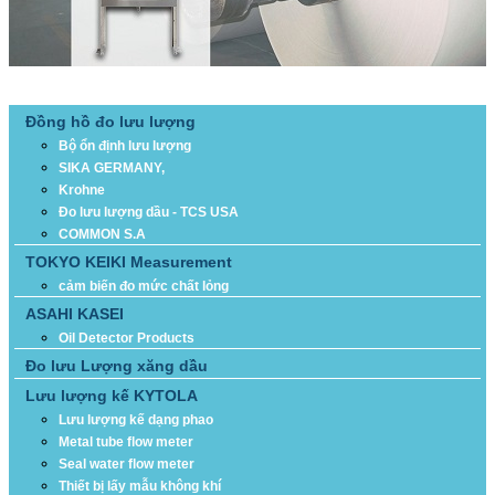
DANH MỤC SẢN PHẨM
Đồng hồ đo lưu lượng
Bộ ổn định lưu lượng
SIKA GERMANY,
Krohne
Đo lưu lượng dầu - TCS USA
COMMON S.A
TOKYO KEIKI Measurement
cảm biến đo mức chất lỏng
ASAHI KASEI
Oil Detector Products
Đo lưu Lượng xăng dầu
Lưu lượng kế KYTOLA
Lưu lượng kế dạng phao
Metal tube flow meter
Seal water flow meter
Thiết bị lấy mẫu không khí