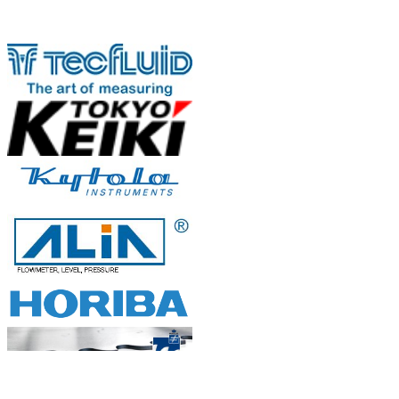
Đo mức bằng sóng siêu âm (Level
Đối tác
Untrason...
Siêu âm là gì? Siêu âm là sóng cơ
học...
Xử lý nước thải ở Việt Nam...
I. Đôi điều về xử lý nước thải ...
Hướng dẫn cách lắp đặt đồng hồ
đo lưu lư...
Khi lắp đặt, nên chọn vị trí sao cho giả...
Đồng hồ đo lưu lượng, thiết bị
thống kê ...
Đồng hồ đo lưu lượng dùng để thống kế,
đ...
BẢN ĐỒ
Bộ đo lưu lượng nước siêu âm