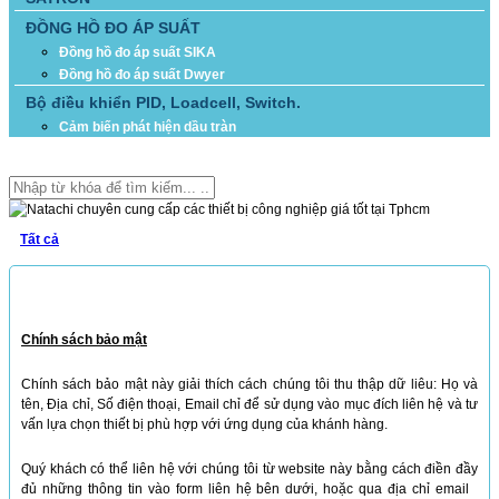
ĐỒNG HỒ ĐO ÁP SUẤT
Đồng hồ đo áp suất SIKA
Đồng hồ đo áp suất Dwyer
Bộ điều khiển PID, Loadcell, Switch.
Cảm biến phát hiện dầu tràn
TÌM KIẾM
Tất cả
LIÊN HỆ
Chính sách bảo mật
Chính sách bảo mật này giải thích cách chúng tôi thu thập dữ liêu:
Họ và
tên,
Địa chỉ,
Số điện thoại, Email chỉ để sử dụng vào mục đích liên hệ và tư
vấn lựa chọn thiết bị phù hợp với ứng dụng của khánh hàng.
Quý khách có thể liên hệ với chúng tôi từ website này bằng cách điền đầy
đủ những thông tin vào form liên hệ bên dưới, hoặc qua địa chỉ email