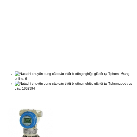
chuyên dụng...
Natachi Technology Co,..ltd
Đồng hồ đo lưu lượng siêu âm chuyên
2454/3A, 190, Đường Lý Thường Kiệt, Phường Diên
dụng...
Hồng - Điện thoại: 0838 636 919
Đồng hồ đo lưu lượng nước thải...
Đồng hồ đo lưu lượng nước thải Các cơ
s...
THỐNG KÊ
Đồng hồ đo lưu lượng nước thải
kênh hở...
Đồng hồ đo lưu lượng nước thải kênh
Đang
hở b...
online: 6
Lượt truy
cập: 1852394
Đo mức bằng phương pháp
QUẢNG CÁO
RADAR...
Cảm biến Radar đo mức liên tục cho
chất ...
Magnetic Flowmeters Top
Revenue Charts...