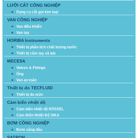
LƯỠI CẮT CÔNG NGHIỆP
Dụng cụ cắt gọt kim loại
VAN CÔNG NGHIỆP
Van điều khiển
Van tay
HORIBA Instruments
Thiết bị phân tích chất lượng nước
Thiết bị cầm tay và lab
MECESA
Valves & Fittings
Ống
Van an toàn
Thiết bị đo TECFLUID
Thiết bị đo mức
Cảm biến nhiệt độ
Cảm biến nhiệt độ RÖSSEL
Cảm Biến Nhiệt Độ SIKA
BƠM CÔNG NGHIỆP
Bơm xăng dầu
SATRON